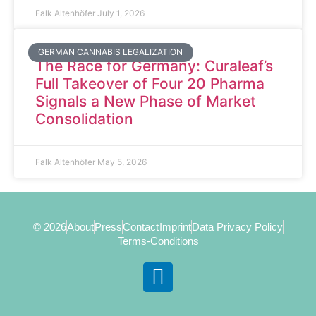
Falk Altenhöfer
July 1, 2026
GERMAN CANNABIS LEGALIZATION
The Race for Germany: Curaleaf’s
Full Takeover of Four 20 Pharma
Signals a New Phase of Market
Consolidation
Falk Altenhöfer
May 5, 2026
© 2026
About
Press
Contact
Imprint
Data Privacy Policy
Terms-Conditions